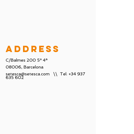
address
C/Balmes 200 5º 4ª
08006, Barcelona
setesca@setesca.com
\\ Tel:
+34 937
635 602